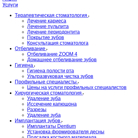
Услуги
Терапевтическая стоматология
Лечение кариеса
Лечение пульпита
Лечение периодонтита
Покрытие зубов
Консультация стоматолога
Отбеливание
Отбеливание ZOOM 4
Домашнее отбеливание зубов
Гигиена
Гигиена полости рта
Ультразвуковая чистка зубов
Профильные специалисты
Цены на услуги профильных специалистов
Хирургическая стоматология
Удаление зуба
Иссечение капюшона
Разрезы
Удаление зуба
Имплантация зубов
Имплантаты Dentium
Установка формирователя десны
Подсадка костного материала