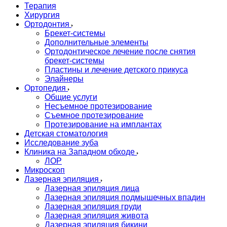
Терапия
Хирургия
Ортодонтия
Брекет-системы
Дополнительные элементы
Ортодонтическое лечение после снятия
брекет-системы
Пластины и лечение детского прикуса
Элайнеры
Ортопедия
Общие услуги
Несъемное протезирование
Съемное протезирование
Протезирование на имплантах
Детская стоматология
Исследование зуба
Клиника на Западном обходе
ЛОР
Микроскоп
Лазерная эпиляция
Лазерная эпиляция лица
Лазерная эпиляция подмышечных впадин
Лазерная эпиляция груди
Лазерная эпиляция живота
Лазерная эпиляция бикини