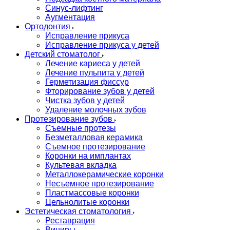
Синус-лифтинг
Аугментация
Ортодонтия
Исправление прикуса
Исправление прикуса у детей
Детский стоматолог
Лечение кариеса у детей
Лечение пульпита у детей
Герметизация фиссур
Фторирование зубов у детей
Чистка зубов у детей
Удаление молочных зубов
Протезирование зубов
Съемные протезы
Безметалловая керамика
Съемное протезирование
Коронки на имплантах
Культевая вкладка
Металлокерамические коронки
Несъемное протезирование
Пластмассовые коронки
Цельнолитые коронки
Эстетическая стоматология
Реставрация
Виниры