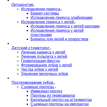
Ортодонтия
Исправление прикуса
Брекет-системы
Исправление прикуса элайнерами
Исправление прикуса у детей
Исправление прикуса у детей каппами
Исправление прикуса у детей
пластинами
Брекеты для детей и подростков
Детский стоматолог
Лечение кариеса у детей
Лечение пульпита у детей
Герметизация фиссур
Фторирование зубов у детей
Чистка зубов у детей
Удаление молочных зубов
Протезирование зубов
Съемные протезы
Иммедиат-протез
Протезы из термоакрила
Бюгельный протез на аттачментах
Съемные протезы на имплантах