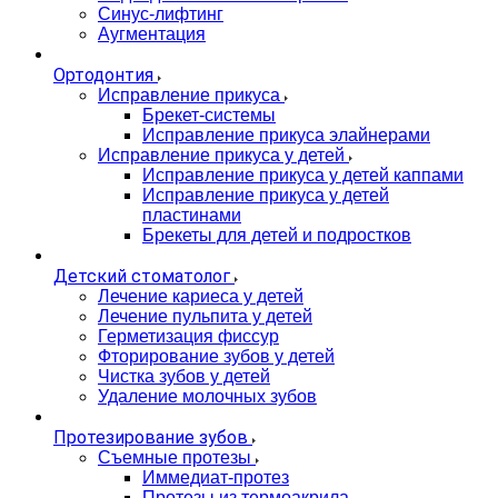
Синус-лифтинг
Аугментация
Ортодонтия
Исправление прикуса
Брекет-системы
Исправление прикуса элайнерами
Исправление прикуса у детей
Исправление прикуса у детей каппами
Исправление прикуса у детей
пластинами
Брекеты для детей и подростков
Детский стоматолог
Лечение кариеса у детей
Лечение пульпита у детей
Герметизация фиссур
Фторирование зубов у детей
Чистка зубов у детей
Удаление молочных зубов
Протезирование зубов
Съемные протезы
Иммедиат-протез
Протезы из термоакрила