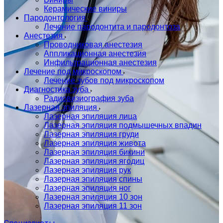
Керамические виниры
Пародонтология
Лечение пародонтита и пародонтоза
Анестезия
Проводниковая анестезия
Аппликационная анестезия
Инфильтрационная анестезия
Лечение под микроскопом
Лечение зубов под микроскопом
Диагностика зуба
Радиовизиография зуба
Лазерная эпиляция
Лазерная эпиляция лица
Лазерная эпиляция подмышечных впадин
Лазерная эпиляция груди
Лазерная эпиляция живота
Лазерная эпиляция бикини
Лазерная эпиляция ягодиц
Лазерная эпиляция рук
Лазерная эпиляция спины
Лазерная эпиляция ног
Лазерная эпиляция 10 зон
Лазерная эпиляция 11 зон