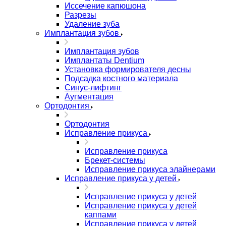
Иссечение капюшона
Разрезы
Удаление зуба
Имплантация зубов
Имплантация зубов
Имплантаты Dentium
Установка формирователя десны
Подсадка костного материала
Синус-лифтинг
Аугментация
Ортодонтия
Ортодонтия
Исправление прикуса
Исправление прикуса
Брекет-системы
Исправление прикуса элайнерами
Исправление прикуса у детей
Исправление прикуса у детей
Исправление прикуса у детей
каппами
Исправление прикуса у детей