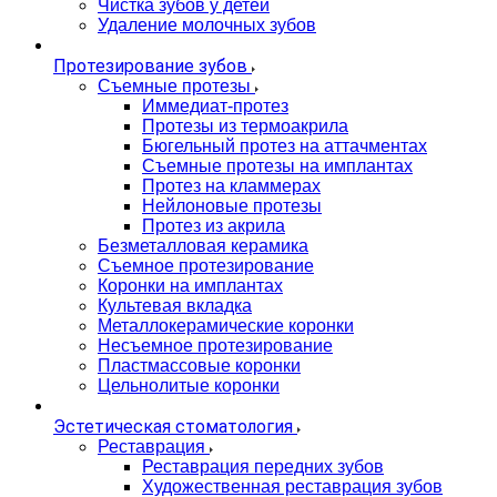
Чистка зубов у детей
Удаление молочных зубов
Протезирование зубов
Съемные протезы
Иммедиат-протез
Протезы из термоакрила
Бюгельный протез на аттачментах
Съемные протезы на имплантах
Протез на кламмерах
Нейлоновые протезы
Протез из акрила
Безметалловая керамика
Съемное протезирование
Коронки на имплантах
Культевая вкладка
Металлокерамические коронки
Несъемное протезирование
Пластмассовые коронки
Цельнолитые коронки
Эстетическая стоматология
Реставрация
Реставрация передних зубов
Художественная реставрация зубов