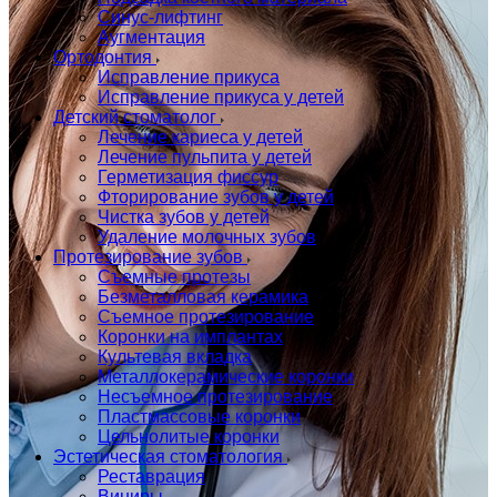
Синус-лифтинг
Аугментация
Ортодонтия
Исправление прикуса
Исправление прикуса у детей
Детский стоматолог
Лечение кариеса у детей
Лечение пульпита у детей
Герметизация фиссур
Фторирование зубов у детей
Чистка зубов у детей
Удаление молочных зубов
Протезирование зубов
Съемные протезы
Безметалловая керамика
Съемное протезирование
Коронки на имплантах
Культевая вкладка
Металлокерамические коронки
Несъемное протезирование
Пластмассовые коронки
Цельнолитые коронки
Эстетическая стоматология
Реставрация
Виниры