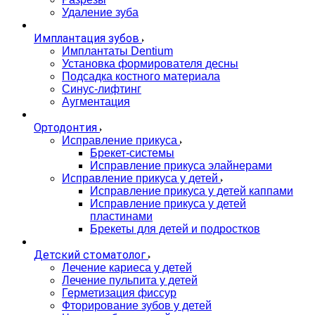
Удаление зуба
Имплантация зубов
Имплантаты Dentium
Установка формирователя десны
Подсадка костного материала
Синус-лифтинг
Аугментация
Ортодонтия
Исправление прикуса
Брекет-системы
Исправление прикуса элайнерами
Исправление прикуса у детей
Исправление прикуса у детей каппами
Исправление прикуса у детей
пластинами
Брекеты для детей и подростков
Детский стоматолог
Лечение кариеса у детей
Лечение пульпита у детей
Герметизация фиссур
Фторирование зубов у детей