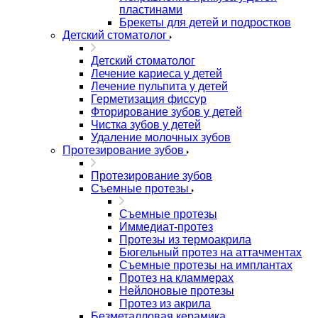
пластинами
Брекеты для детей и подростков
Детский стоматолог
Детский стоматолог
Лечение кариеса у детей
Лечение пульпита у детей
Герметизация фиссур
Фторирование зубов у детей
Чистка зубов у детей
Удаление молочных зубов
Протезирование зубов
Протезирование зубов
Съемные протезы
Съемные протезы
Иммедиат-протез
Протезы из термоакрила
Бюгельный протез на аттачментах
Съемные протезы на имплантах
Протез на кламмерах
Нейлоновые протезы
Протез из акрила
Безметалловая керамика