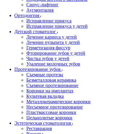
Синус-лифтинг
Аугментация
Ортодонтия
Исправление прикуса
Исправление прикуса у детей
Детский стоматолог
Лечение кариеса у детей
Лечение пульпита у детей
Герметизация фиссур
Фторирование зубов у детей
Чистка зубов у детей
Удаление молочных зубов
Протезирование зубов
Съемные протезы
Безметалловая керамика
Съемное протезирование
Коронки на имплантах
Культевая вкладка
Металлокерамические коронки
Несъемное протезирование
Пластмассовые коронки
Цельнолитые коронки
Эстетическая стоматология
Реставрация
Виниры