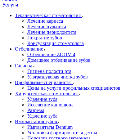
Услуги
Терапевтическая стоматология
Лечение кариеса
Лечение пульпита
Лечение периодонтита
Покрытие зубов
Консультация стоматолога
Отбеливание
Отбеливание ZOOM 4
Домашнее отбеливание зубов
Гигиена
Гигиена полости рта
Ультразвуковая чистка зубов
Профильные специалисты
Цены на услуги профильных специалистов
Хирургическая стоматология
Удаление зуба
Иссечение капюшона
Разрезы
Удаление зуба
Имплантация зубов
Имплантаты Dentium
Установка формирователя десны
Подсадка костного материала