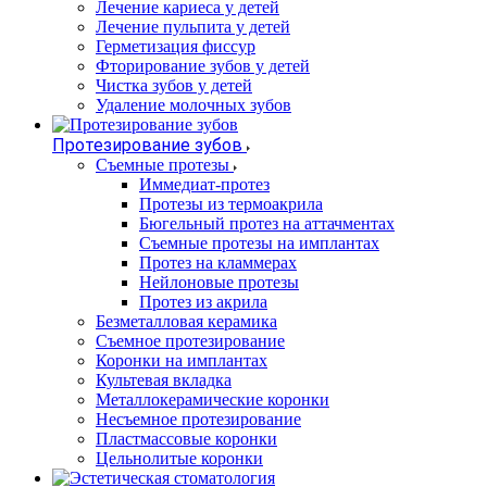
Лечение кариеса у детей
Лечение пульпита у детей
Герметизация фиссур
Фторирование зубов у детей
Чистка зубов у детей
Удаление молочных зубов
Протезирование зубов
Съемные протезы
Иммедиат-протез
Протезы из термоакрила
Бюгельный протез на аттачментах
Съемные протезы на имплантах
Протез на кламмерах
Нейлоновые протезы
Протез из акрила
Безметалловая керамика
Съемное протезирование
Коронки на имплантах
Культевая вкладка
Металлокерамические коронки
Несъемное протезирование
Пластмассовые коронки
Цельнолитые коронки