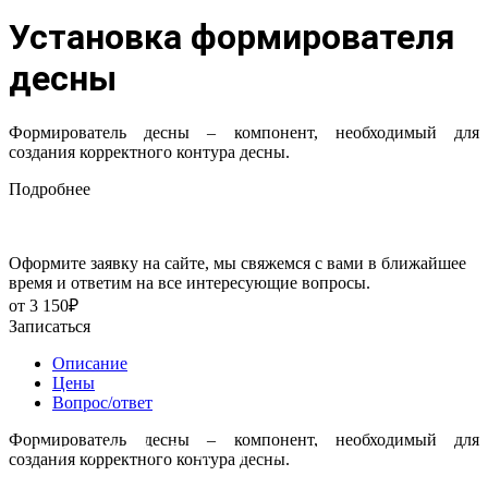
Установка формирователя
десны
Формирователь десны – компонент, необходимый для
создания корректного контура десны.
Подробнее
Оформите заявку на сайте, мы свяжемся с вами в ближайшее
время и ответим на все интересующие вопросы.
от 3 150₽
Записаться
Описание
Цены
Вопрос/ответ
Врач – стоматолог универсал
Врач – стоматолог универсал, имплантолог, ортопед
Врач – стоматолог хирург, имплантолог, ортопед
Формирователь десны – компонент, необходимый для
Жданов Михаил Владимирович
Меликсетян Артем Леонидович
Кияницына Милена Александровна
создания корректного контура десны.