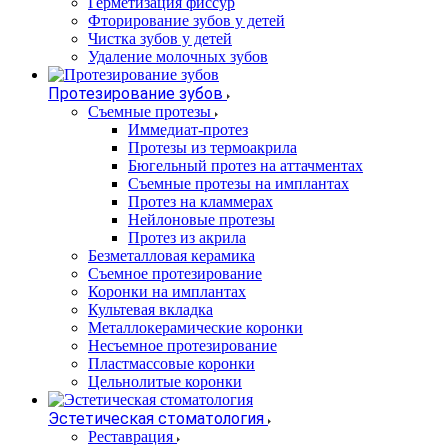
Герметизация фиссур
Фторирование зубов у детей
Чистка зубов у детей
Удаление молочных зубов
Протезирование зубов
Съемные протезы
Иммедиат-протез
Протезы из термоакрила
Бюгельный протез на аттачментах
Съемные протезы на имплантах
Протез на кламмерах
Нейлоновые протезы
Протез из акрила
Безметалловая керамика
Съемное протезирование
Коронки на имплантах
Культевая вкладка
Металлокерамические коронки
Несъемное протезирование
Пластмассовые коронки
Цельнолитые коронки
Эстетическая стоматология
Реставрация