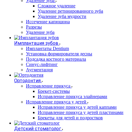
Удаление зуба
Сложное удаление
Удаление ретинированного зуба
Удаление зуба мудрости
Иссечение капюшона
Разрезы
Удаление зуба
Имплантация зубов
Имплантаты Dentium
Установка формирователя десны
Подсадка костного материала
Синус-лифтинг
Аугментация
Ортодонтия
Исправление прикуса
Брекет-системы
Исправление прикуса элайнерами
Исправление прикуса у детей
Исправление прикуса у детей каппами
Исправление прикуса у детей пластинами
Брекеты для детей и подростков
Детский стоматолог