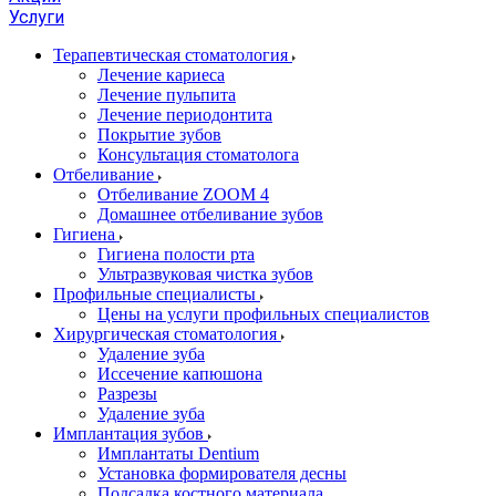
Услуги
Терапевтическая стоматология
Лечение кариеса
Лечение пульпита
Лечение периодонтита
Покрытие зубов
Консультация стоматолога
Отбеливание
Отбеливание ZOOM 4
Домашнее отбеливание зубов
Гигиена
Гигиена полости рта
Ультразвуковая чистка зубов
Профильные специалисты
Цены на услуги профильных специалистов
Хирургическая стоматология
Удаление зуба
Иссечение капюшона
Разрезы
Удаление зуба
Имплантация зубов
Имплантаты Dentium
Установка формирователя десны
Подсадка костного материала